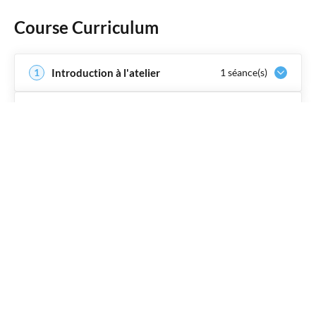
Course Curriculum
Introduction à l'atelier
1
1
séance(s)
Évaluer la situation actuelle
2
4
séance(s)
Créer un plan financier
3
5
séance(s)
Évaluer l’évolution de votre
4
2
séance(s)
situation financière
Vous en voulez plus?
5
1
séance(s)